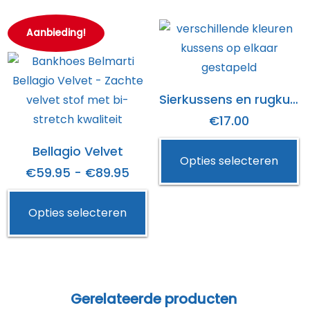
de
va
productpagina
Aanbieding!
D
op
k
g
Sierkussens en rugkussens Milos
w
€17.00
o
Bellagio Velvet
d
Opties selecteren
Prijsklasse:
€
59.95
-
€
89.95
p
€59.95
Dit
Opties selecteren
tot
product
€89.95
heeft
meerdere
variaties.
Deze
Gerelateerde producten