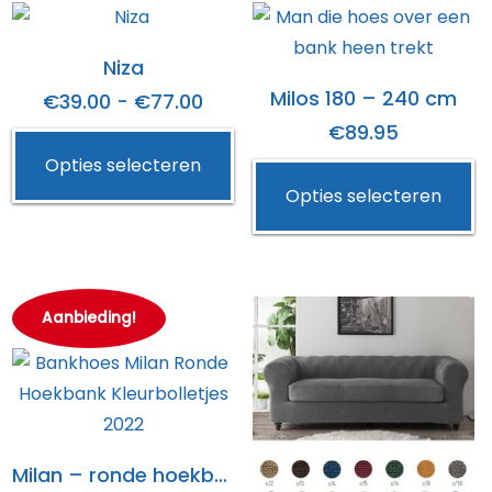
optie
kan
Niza
gekozen
Milos 180 – 240 cm
Prijsklasse:
worden
€
39.00
-
€
77.00
op
€
89.95
€39.00
Dit
de
Opties selecteren
tot
product
Di
productpagina
Opties selecteren
€77.00
heeft
p
meerdere
h
variaties.
m
Deze
va
Aanbieding!
optie
D
kan
op
gekozen
k
worden
g
op
w
Milan – ronde hoekbank
de
o