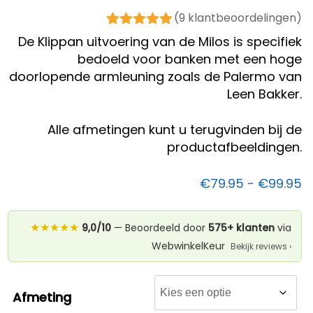
(
9
klantbeoordelingen)
9
Gewaardeerd
De Klippan uitvoering van de Milos is specifiek
5.00
op 5
bedoeld voor banken met een hoge
gebaseerd
doorlopende armleuning zoals de Palermo van
op
klant
waarderinge
Leen Bakker.
n
Alle afmetingen kunt u terugvinden bij de
productafbeeldingen.
Pr
€
79.95
-
€
99.95
€
t
★★★★★
9,0/10
— Beoordeeld door
575+ klanten
via
€
WebwinkelKeur
Bekijk reviews ›
Afmeting