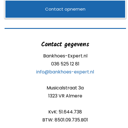
p
Contact opnemen
Contact gegevens
Bankhoes-Expert.nl
036 525 12 81
info@bankhoes-expert.nl
Musicalstraat 3a
1323 VR Almere
KvK: 51.644.738
BTW: 8501.09.735.B01