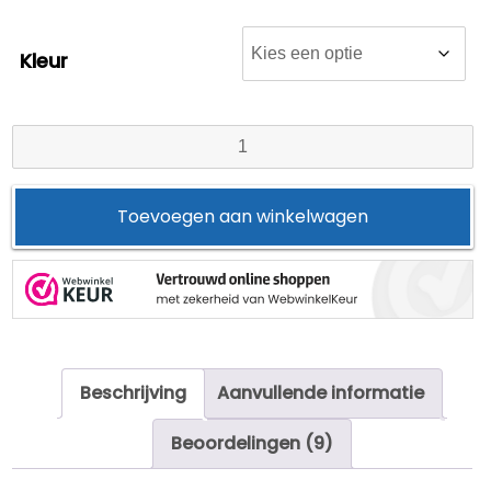
Kleur
Bankhoes
Milos
hoge
Toevoegen aan winkelwagen
arm
aantal
Beschrijving
Aanvullende informatie
Beoordelingen (9)