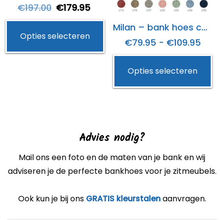
Oorspronkelijke
Huidige
€
197.00
€
179.95
productpagina
d
prijs
prijs
p
Dit
Milan – bank hoes chester
Opties selecteren
was:
is:
product
Prij
€
79.95
-
€
109.95
€197.00.
€179.95.
heeft
€79
Di
meerdere
Opties selecteren
tot
p
variaties.
€109
h
Deze
m
optie
va
kan
D
Advies nodig?
gekozen
op
worden
k
Mail ons een foto en de maten van je bank en wij
op
g
adviseren je de perfecte bankhoes voor je zitmeubels.
de
w
productpagina
o
Ook kun je bij ons
GRATIS kleurstalen
aanvragen.
d