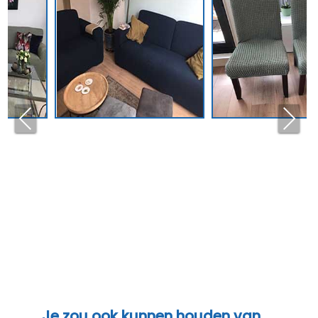
Pre
Nex
vio
t
us
Je zou ook kunnen houden van …