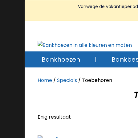
Vanwege de vakantieperiode 
Bankhoezen
|
Bankbe
Home
/
Specials
/ Toebehoren
Enig resultaat