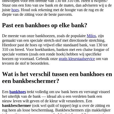
ontworpen voor een breedte van 130 tot 310 cm. Heeft u twijfels?
Stuur ons een foto van uw bank en de maten, dan adviseren wij u de
juiste
hoes
. Houd ook rekening met de hoogte van de rug en de
diepte van de zitting voor de beste pasvorm.
Past een bankhoes op elke bank?
De meeste van onze bankhoezen, zoals de populaire
Milos
, zijn
gemaakt van een speciale stretch-stof met directionele stretching.
Hierdoor past de hoes op vrijwel elke standaard bank, van 130 tot
310 cm breed. Voor hoekbanken, banken met een chaise longue of
speciale vormen (zoals een ronde hoek) hebben wij specifieke
hoezen op voorraad. Gebruik onze
gratis kleurstaalservice
om van
tevoren de stof te beoordelen.
Wat is het verschil tussen een bankhoes en
een bankbeschermer?
Een
bankhoes
trekt volledig om uw bank heen en vervangt visueel
het uiterlijk van de bank — ideaal als u een versleten bank een
nieuw leven wilt geven of de kleur wilt veranderen. Een
bankbeschermer
(ook wel quilt of topper) legt u over de zitting en
rug heen als losse beschermlaag. Bankbeschermers zijn makkelijker