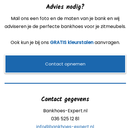
op
w
Advies nodig?
de
o
productpagina
d
Mail ons een foto en de maten van je bank en wij
p
adviseren je de perfecte bankhoes voor je zitmeubels.
Ook kun je bij ons
GRATIS kleurstalen
aanvragen.
Contact opnemen
Contact gegevens
Bankhoes-Expert.nl
036 525 12 81
info@bankhoes-expert.nl