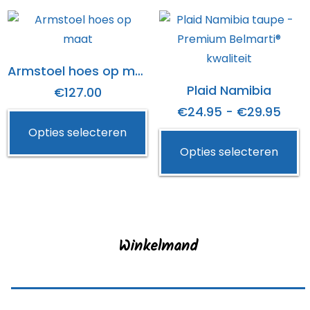
Armstoel hoes op maat
Plaid Namibia
€
127.00
Prijs
€
24.95
-
€
29.95
Dit
€24
Opties selecteren
product
Di
Opties selecteren
tot
heeft
p
€29.
meerdere
h
variaties.
m
Deze
va
optie
D
Winkelmand
kan
op
gekozen
k
worden
g