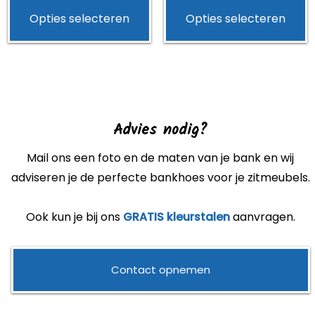
Dit
D
Opties selecteren
Opties selecteren
was:
is:
tot
product
p
€149.00.
€139.95.
€49
heeft
h
meerdere
m
variaties.
v
Deze
D
optie
o
Advies nodig?
kan
k
Mail ons een foto en de maten van je bank en wij
gekozen
g
adviseren je de perfecte bankhoes voor je zitmeubels.
worden
w
op
o
Ook kun je bij ons
GRATIS kleurstalen
aanvragen.
de
d
productpagina
p
Contact opnemen